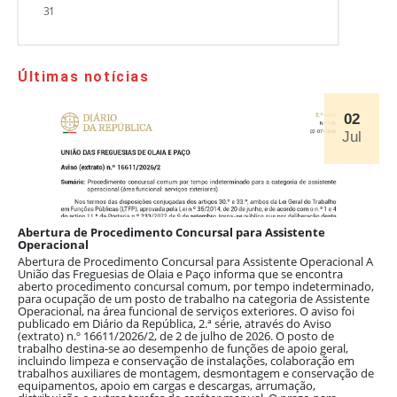
31
Últimas notícias
02
Jul
Abertura de Procedimento Concursal para Assistente
E
Operacional
A
mo
Abertura de Procedimento Concursal para Assistente Operacional A
d
União das Freguesias de Olaia e Paço informa que se encontra
p
aberto procedimento concursal comum, por tempo indeterminado,
C
para ocupação de um posto de trabalho na categoria de Assistente
a
a
Operacional, na área funcional de serviços exteriores. O aviso foi
p
publicado em Diário da República, 2.ª série, através do Aviso
a
(extrato) n.º 16611/2026/2, de 2 de julho de 2026. O posto de
F
e
trabalho destina-se ao desempenho de funções de apoio geral,
P
incluindo limpeza e conservação de instalações, colaboração em
L
trabalhos auxiliares de montagem, desmontagem e conservação de
equipamentos, apoio em cargas e descargas, arrumação,