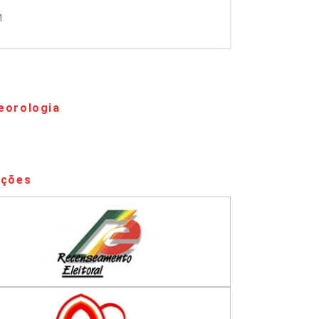
1
eorologia
ações