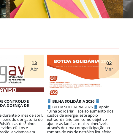
13
02
Abr
Mar
DE CONTROLO E
BILHA SOLIDÁRIA 2026
Abert
 DA DOENÇA DE
Concu
BILHA SOLIDÁRIA 2026
Apoio
Opera
“Bilha Solidária” Face ao aumento dos
durante o mês de abril,
custos da energia, este apoio
Abert
 período obrigatório de
extraordinário tem como objetivo
para A
Existências de Suínos
ajudar as famílias mais vulneráveis,
Fregue
devidos efeitos e
através de uma comparticipação na
se en
gação, enviamos em
compra de gás de petróleo liquefeito
concu