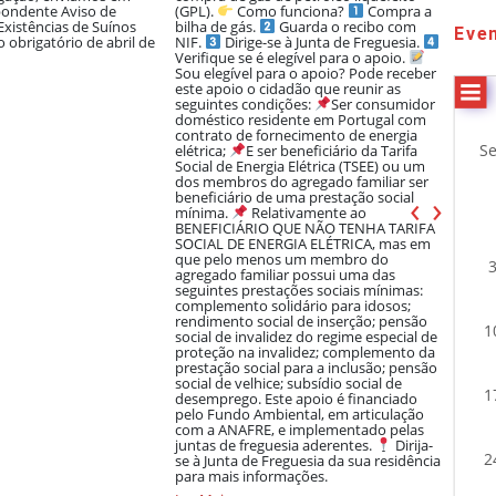
pondente Aviso de
(GPL).
Como funciona?
Compra a
indet
Existências de Suínos
bilha de gás.
Guarda o recibo com
posto 
Eve
 obrigatório de abril de
NIF.
Dirige-se à Junta de Freguesia.
Assist
Verifique se é elegível para o apoio.
funcio
Sou elegível para o apoio? Pode receber
foi pu
este apoio o cidadão que reunir as
série,
2026
seguintes condições:
Ser consumidor
16611/
doméstico residente em Portugal com
posto 
contrato de fornecimento de energia
desem
S
elétrica;
E ser beneficiário da Tarifa
inclu
Janeiro
Social de Energia Elétrica (TSEE) ou um
instal
dos membros do agregado familiar ser
auxil
Fevereiro
‹
›
beneficiário de uma prestação social
e con
mínima.
Relativamente ao
em ca
Março
BENEFICIÁRIO QUE NÃO TENHA TARIFA
distri
SOCIAL DE ENERGIA ELÉTRICA, mas em
manua
Abril
que pelo menos um membro do
candid
agregado familiar possui uma das
contad
Maio
seguintes prestações sociais mínimas:
do av
complemento solidário para idosos;
a esco
Junho
rendimento social de inserção; pensão
com a 
1
social de invalidez do regime especial de
integr
Julho
proteção na invalidez; complemento da
Bolsa
prestação social para a inclusão; pensão
www.b
Agosto
social de velhice; subsídio social de
de Ol
1
desemprego. Este apoio é financiado
intere
Setembro
pelo Fundo Ambiental, em articulação
integ
com a ANAFRE, e implementado pelas
requis
Outubro
juntas de freguesia aderentes.
Dirija-
da ca
2
se à Junta de Freguesia da sua residência
Novembro
Ler M
para mais informações.
Dezembro