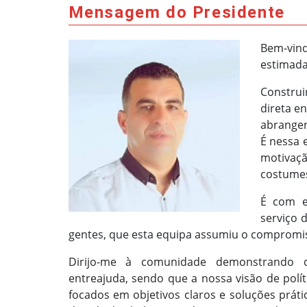
Mensagem do Presidente
Bem-vin
estimada
Construi
direta e
abrangen
É nessa 
motivaçã
costumes
É com e
serviço 
gentes, que esta equipa assumiu o compromiss
Dirijo-me à comunidade demonstrando dis
entreajuda, sendo que a nossa visão de po
focados em objetivos claros e soluções prát