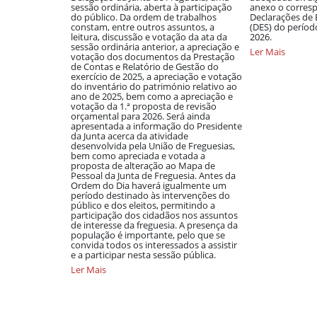
 e Belém, em
sessão ordinária, aberta à participação
anexo o corres
inamizada pela
do público. Da ordem de trabalhos
Declarações de 
Saúde do
constam, entre outros assuntos, a
(DES) do período
as, tem como
leitura, discussão e votação da ata da
2026.
cionar à
sessão ordinária anterior, a apreciação e
Ler Mais
celho
votação dos documentos da Prestação
er, cultura e
de Contas e Relatório de Gestão do
ara a promoção
exercício de 2025, a apreciação e votação
e para a
do inventário do património relativo ao
isolamento,
ano de 2025, bem como a apreciação e
social. Tendo
votação da 1.ª proposta de revisão
ada em edições
orçamental para 2026. Será ainda
sitivo desta
apresentada a informação do Presidente
ipantes, a
da Junta acerca da atividade
s constitui uma
desenvolvida pela União de Freguesias,
 para muitos
bem como apreciada e votada a
s localidades,
proposta de alteração ao Mapa de
 e participarem
Pessoal da Junta de Freguesia. Antes da
urais
Ordem do Dia haverá igualmente um
ções são
período destinado às intervenções do
 na Divisão de
público e dos eleitos, permitindo a
unicípio de
participação dos cidadãos nos assuntos
nvento do
de interesse da freguesia. A presença da
 Av. Dr. João
população é importante, pelo que se
es Novas. Para
convida todos os interessados a assistir
eressados
e a participar nesta sessão pública.
ero 249 810
Ler Mais
s de Olaia e
ção desta
opulação sénior
 informações
pais