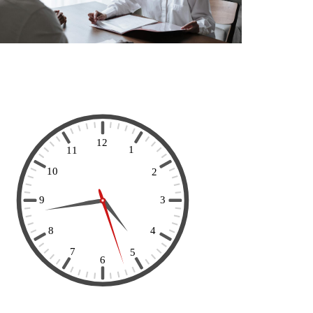
02
25
Jul
Jun
ura de Procedimento
Edital – Convocatória Assembleia d
rsal para Assistente
Freguesia 29 junho 2026
cional
Assembleia de Freguesia de Olaia e Paç
ura de Procedimento Concursal
A Assembleia de Freguesia de Olaia e
ssistente Operacional A União das
Paço informa que se realizará uma
sias de Olaia e Paço informa que
sessão pública no próximo dia 29 de
contra aberto procedimento
junho de 2026, pelas 21h00, na sede da
rsal comum, por tempo
Associação Cultural e Recreativa de