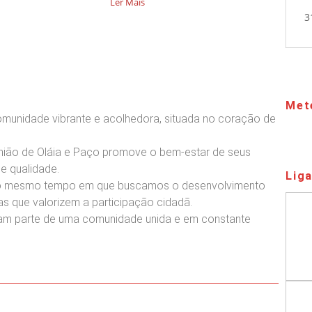
Ler Mais
3
Met
omunidade vibrante e acolhedora, situada no coração de
união de Oláia e Paço promove o bem-estar de seus
de qualidade.
Lig
, ao mesmo tempo em que buscamos o desenvolvimento
ivas que valorizem a participação cidadã.
ntam parte de uma comunidade unida e em constante