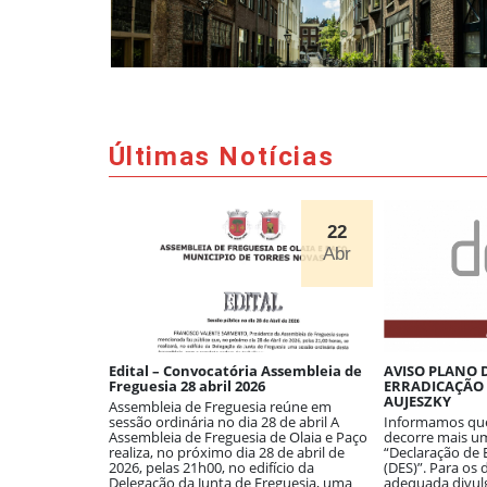
Últimas Notícias
30
22
Abr
Abr
Socioculturais
Edital – Convocatória Assembleia de
AVISO PLANO 
e Torres
Freguesia 28 abril 2026
ERRADICAÇÃO
AUJESZKY
Assembleia de Freguesia reúne em
Olaia e Paço
sessão ordinária no dia 28 de abril A
Informamos que 
de Torres
Assembleia de Freguesia de Olaia e Paço
decorre mais um
 Edição dos
realiza, no próximo dia 28 de abril de
“Declaração de 
eniores do
2026, pelas 21h00, no edifício da
(DES)”. Para os 
s, este ano com
Delegação da Junta de Freguesia, uma
adequada divul