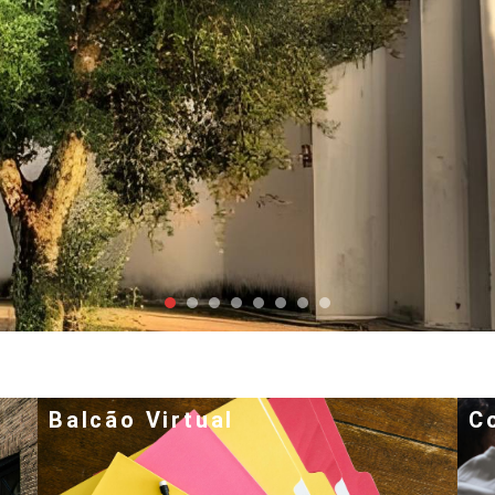
Balcão Virtual
C